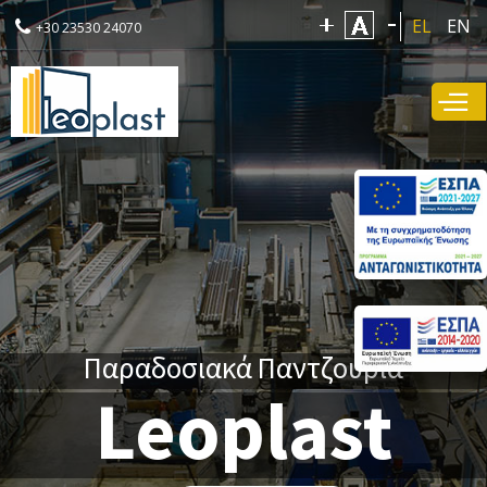
Παράκαμψη
EL
EN
+30 23530 24070
προς το
κυρίως
περιεχόμενο