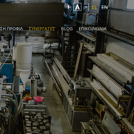
EL
EN
ΣΗ ΠΡΟΦΙΛ
ΣΥΝΕΡΓΑΤΕΣ
BLOG
ΕΠΙΚΟΙΝΩΝΙΑ