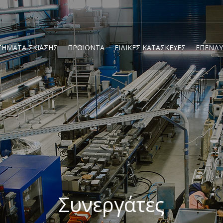
Παράκαμψη
προς το
κυρίως
περιεχόμενο
ΤΗΜΑΤΑ ΣΚΙΑΣΗΣ
ΠΡΟΙΟΝΤΑ
ΕΙΔΙΚΕΣ ΚΑΤΑΣΚΕΥΕΣ
ΕΠΕΝΔΥ
Συνεργάτες